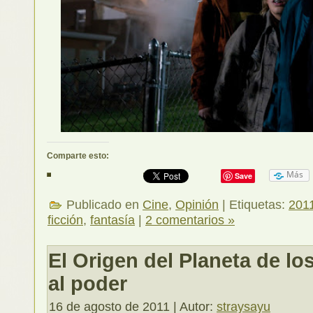
Comparte esto:
Más
Save
Publicado en
Cine
,
Opinión
| Etiquetas:
201
ficción
,
fantasía
|
2 comentarios »
El Origen del Planeta de l
al poder
16 de agosto de 2011 | Autor:
straysayu