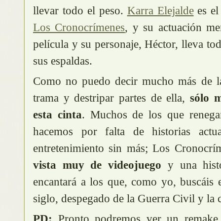
llevar todo el peso.
Karra Elejalde
es el
Los Cronocrímenes
, y su actuación me
película y su personaje, Héctor, lleva tod
sus espaldas.
Como no puedo decir mucho más de la p
trama y destripar partes de ella,
sólo 
esta cinta
. Muchos de los que renega
hacemos por falta de historias act
entretenimiento sin más; Los Cronocrí
vista muy de videojuego
y una hist
encantará a los que, como yo, buscáis 
siglo, despegado de la Guerra Civil y la cr
PD:
Pronto podremos ver un remak