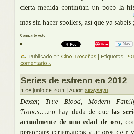
cierta medida continúan un poco la hi
más sin hacer spoilers, así que ya sabéis
Comparte esto:
Más
Save
Publicado en
Cine
,
Reseñas
| Etiquetas:
20
comentario »
Series de estreno en 2012
1 de junio de 2011 | Autor:
straysayu
Dexter, True Blood, Modern Famil
Tronos
….no hay duda de que
las ser
actualmente de una edad de oro,
con
personajes carismáticos y actores de ni