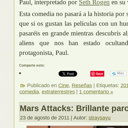
Paul, interpretado por
Seth Rogen
en su 
Esta comedia no pasará a la historia por
que si os gustan las películas con un hu
pasaréis en grande mientras descubrís a
aliens que nos han estado oculta
protagonista, Paul.
Comparte esto:
Más
Save
Publicado en
Cine
,
Reseñas
| Etiquetas:
20
comedia
,
extraterrestres
|
1 comentario »
Mars Attacks: Brillante par
23 de agosto de 2011 | Autor:
straysayu