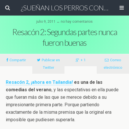
¿SUEÑAN LOS PERROS CON OVEJAS ELÉCTRICAS?
julio 9, 2011 ↔ no hay comentarios
Resacón 2: Segundas partes nunca
fueron buenas
Compartir
Publicar en
+ 1
Correo
Twitter
electrónico
Resacón 2, ¡ahora en Tailandia!
es una de las
comedias del verano
, y las espectativas en ella puede
que fueran más de las que se merece debido a su
impresionante primera parte. Porque partiendo
exactamente de la misma premisa que la original era
imposible que pudiesen superarla.