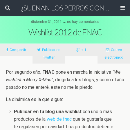
¿SUEÑAN LOS PERROS CON OVEJAS ELÉCTRICAS?
diciembre 31, 2011 ↔ no hay comentarios
Wishlist 2012 de FNAC
Compartir
Publicar en
+ 1
Correo
Twitter
electrónico
Por segundo año,
FNAC
pone en marcha la iniciativa
“We
wishlist a Merry X-Mas”
, dirigida a los blogs, y como el año
pasado no me enteré, este no me la pierdo.
La dinámica es la que sigue:
Publicar en tu blog una wishlist
con uno o más
productos de la
web de fnac
que te gustaría que
te regalasen por navidad. Los productos deben ir