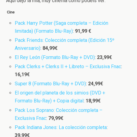
Aquí dejo la mía, muy cinéfila como podéis ver:
Cine
Pack Harry Potter (Saga completa – Edición
limitada) (Formato Blu-Ray)
:
91,99 €
Pack Friends: Colección completa (Edición 15º
Aniversario)
:
84,99€
El Rey León (Formato Blu-Ray + DVD)
:
23,99€
Pack Clerks + Clerks II + Libreto – Exclusiva Fnac
:
16,19€
Super 8 (Formato Blu-Ray + DVD)
:
24,99€
El origen del planeta de los simios (DVD +
Formato Blu-Ray) + Copia digital
:
18,99€
Pack Los Soprano: Colección completa –
Exclusiva Fnac
:
79,99€
Pack Indiana Jones: La colección completa
:
39,99€