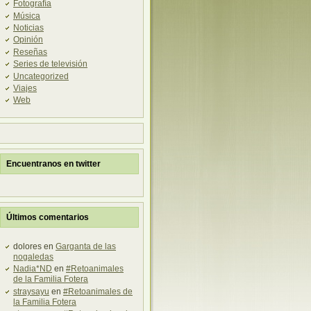
Fotografía
Música
Noticias
Opinión
Reseñas
Series de televisión
Uncategorized
Viajes
Web
Encuentranos en twitter
Últimos comentarios
dolores en
Garganta de las
nogaledas
Nadia*ND
en
#Retoanimales
de la Familia Fotera
straysayu
en
#Retoanimales de
la Familia Fotera