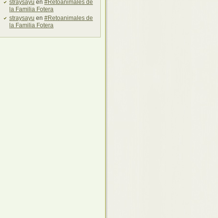
straysayu
en
#Retoanimales de
la Familia Fotera
straysayu
en
#Retoanimales de
la Familia Fotera