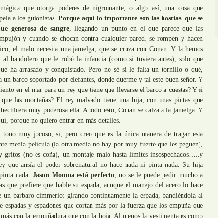
mágica que otorga poderes de nigromante, o algo así; una cosa que
ela a los guionistas.
Porque aquí lo importante son las hostias, que se
ue generosa de sangre
, llegando un punto en el que parece que las
empujón y cuando se chocan contra cualquier pared, se rompen y hacen
gico, el malo necesita una jamelga, que se cruza con Conan. Y la hemos
 al bandolero que le robó la infancia (como si tuviera antes), solo que
que ha arrasado y conquistado. Pero no sé si le falta un tornillo o qué,
a un barco soportado por elefantes, donde duerme y tal este buen señor. Y
ento en el mar para un rey que tiene que llevarse el barco a cuestas? Y si
que las montañas? El rey malvado tiene una hija, con unas pintas que
 hechicera muy poderosa ella. A todo esto, Conan se calza a la jamelga. Y
uí, porque no quiero entrar en más detalles.
n tono muy jocoso, si, pero creo que es la única manera de tragar esta
nte media película (la otra media no hay por muy fuerte que les peguen),
 y gritos (no es coña), un montaje malo hasta límites insospechados…..y
ey que ansía el poder sobrenatural no hace nada ni pinta nada. Su hija
pinta nada.
Jason Momoa está perfecto
, no se le puede pedir mucho a
s que prefiere que hable su espada, aunque el manejo del acero lo hace
e un bárbaro cimmerio: girando continuamente la espada, bandiéndola al
e espadas y espadones que cortan más por la fuerza que los empuña que
o más con la empuñadura que con la hoja. Al menos la vestimenta es como