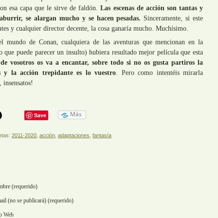
 con esa capa que le sirve de faldón.
Las escenas de acción son tantas y
aburrir, se alargan mucho y se hacen pesadas.
Sinceramente, si este
tes y cualquier director decente, la cosa ganaría mucho. Muchísimo.
l mundo de Conan, cualquiera de las aventuras que mencionan en la
o que puede parecer un insulto) hubiera resultado mejor película que esta
e vosotros os va a encantar, sobre todo si no os gusta partiros la
y la acción trepidante es lo vuestro
. Pero como intentéis mirarla
 insensatos!
Más
Save
etas:
2011-2020
,
acción
,
adaptaciones
,
fantasía
bre (requerido)
ail (no se publicará) (requerido)
io Web