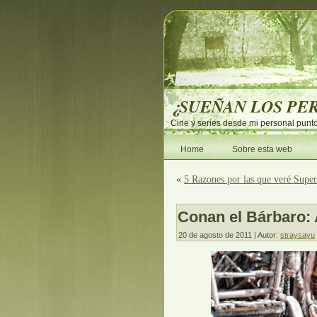
¿SUEÑAN LOS PE
Cine y series desde mi personal punto
Home
Sobre esta web
«
5 Razones por las que veré Super
Conan el Bárbaro: 
20 de agosto de 2011 | Autor:
straysayu