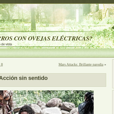
RROS CON OVEJAS ELÉCTRICAS?
 de vista
 8
Mars Attacks: Brillante parodia
»
Acción sin sentido