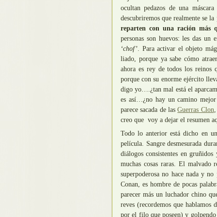
ocultan pedazos de una máscara 
descubriremos que realmente se la p
reparten con una ración más q
personas son huevos: les das un 
‘chof’
. Para activar el objeto má
liado, porque ya sabe cómo atraer
ahora es rey de todos los reinos 
porque con su enorme ejército llev
digo yo….¿tan mal está el aparcami
es así…¿no hay un camino mejor 
parece sacada de las
Guerras Clon
,
creo que voy a dejar el resumen aq
Todo lo anterior está dicho en u
película. Sangre desmesurada dura
diálogos consistentes en gruñidos
muchas cosas raras. El malvado r
superpoderosa no hace nada y no 
Conan, es hombre de pocas palabra
parecer más un luchador chino qu
reves (recordemos que hablamos d
por el filo que poseen) y golpend