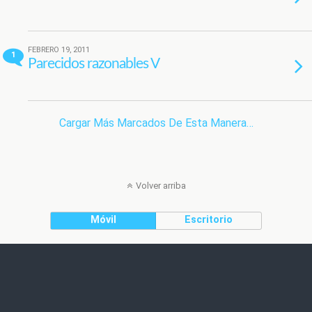
FEBRERO 19, 2011
1
Parecidos razonables V
Cargar Más Marcados De Esta Manera…
Volver arriba
Móvil
Escritorio