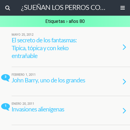
¿SUEÑAN LOS PERROS CON OVEJAS ELÉCTRICAS?
Etiquetas › años 80
MAYO 25, 2012
El secreto de los fantasmas:
Típica, tópica y con keko
entrañable
FEBRERO 1, 2011
3
John Barry, uno de los grandes
ENERO 20, 2011
1
Invasiones alienígenas