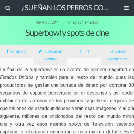
¿SUEÑAN LOS PERROS CON OVEJAS ELÉCTRICAS?
febrero 7, 2011 ↔ no hay comentarios
Superbowl y spots de cine
Compartir
Publicar en
+ 1
Correo
Twitter
electrónico
La final de la
Superbowl
es un evento de primera magnitud e
Estados Unidos
y también para el resto del mundo, pues la
productoras se gastan una burrada de dinero por comprar 30
segundos de espacio publicitario en el descanso y así poder
exhibir spots vistosos de los próximos taquillazos, seguros de
que millones de estadounidenses verán esas imágenes. Y al día
siguiente, millones de aficionados del resto del mundo miran
una y otra vez esos mismos spots de televisión, sacando
capturas e intentando encontrar el más mínimo detalle. Este