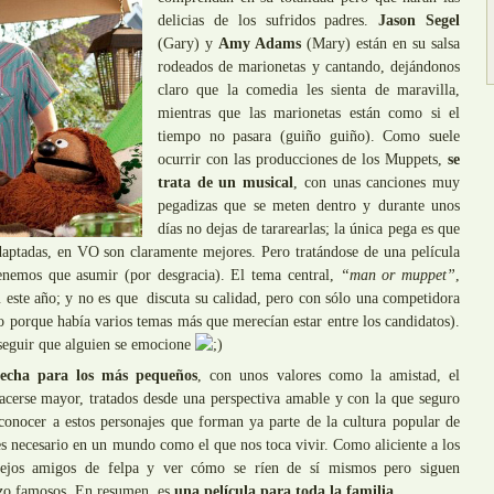
delicias de los sufridos padres.
Jason Segel
(Gary) y
Amy Adams
(Mary) están en su salsa
rodeados de marionetas y cantando, dejándonos
claro que la comedia les sienta de maravilla,
mientras que las marionetas están como si el
tiempo no pasara (guiño guiño). Como suele
ocurrir con las producciones de los Muppets,
se
trata de un musical
, con unas canciones muy
pegadizas que se meten dentro y durante unos
días no dejas de tararearlas; la única pega es que
daptadas, en VO son claramente mejores. Pero tratándose de una película
tenemos que asumir (por desgracia). El tema central,
“man or muppet”
,
n
este año; y no es que discuta su calidad, pero con sólo una competidora
o porque había varios temas más que merecían estar entre los candidatos).
seguir que alguien se emocione
hecha para los más pequeños
, con unos valores como la amistad, el
cerse mayor, tratados desde una perspectiva amable y con la que seguro
 conocer a estos personajes que forman ya parte de la cultura popular de
s necesario en un mundo como el que nos toca vivir. Como aliciente a los
viejos amigos de felpa y ver cómo se ríen de sí mismos pero siguen
izo famosos. En resumen, es
una película para toda la familia.