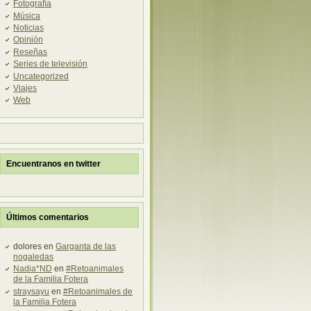
Fotografía
Música
Noticias
Opinión
Reseñas
Series de televisión
Uncategorized
Viajes
Web
Encuentranos en twitter
Últimos comentarios
dolores en
Garganta de las
nogaledas
Nadia*ND
en
#Retoanimales
de la Familia Fotera
straysayu
en
#Retoanimales de
la Familia Fotera