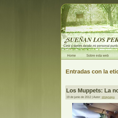
¿SUEÑAN LOS PE
Cine y series desde mi personal punto
Home
Sobre esta web
Entradas con la etiq
Los Muppets: La no
19 de junio de 2012 | Autor:
straysayu