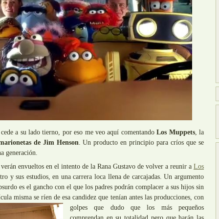
s cede a su lado tierno, por eso me veo aquí comentando
Los Muppets
, la
marionetas de Jim Henson
. Un producto en principio para críos que se
na generación.
verán envueltos en el intento de la Rana Gustavo de volver a reunir a
Los
atro y sus estudios, en una carrera loca llena de carcajadas. Un argumento
 absurdo es el gancho con el que los padres podrán complacer a sus hijos sin
lícula misma se ríen de esa candidez que tenían antes
las producciones, con
golpes que dudo que los más pequeños
comprendan en su totalidad pero que harán las