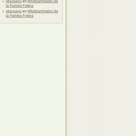
straysayu
en
#Retoanimales de
la Familia Fotera
straysayu
en
#Retoanimales de
la Familia Fotera