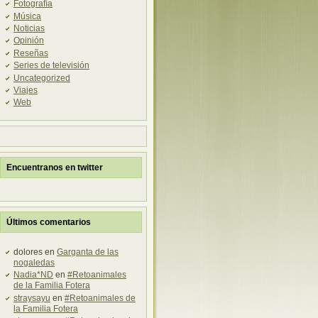
Fotografía
Música
Noticias
Opinión
Reseñas
Series de televisión
Uncategorized
Viajes
Web
Encuentranos en twitter
Últimos comentarios
dolores en
Garganta de las
nogaledas
Nadia*ND
en
#Retoanimales
de la Familia Fotera
straysayu
en
#Retoanimales de
la Familia Fotera