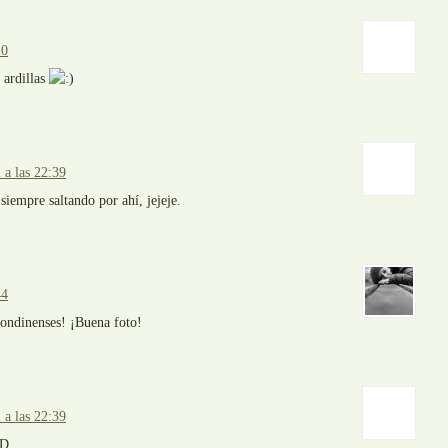
10
 ardillas
 a las 22:39
siempre saltando por ahí, jejeje.
44
londinenses! ¡Buena foto!
 a las 22:39