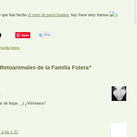
lo que han hecho
el resto de participantes
, hay fotos muy buenas
Más
Save
:
familia fotera
Retoanimales de la Familia Fotera”
9
r de hojas :_) ¿Volvemos?
a las 1:22