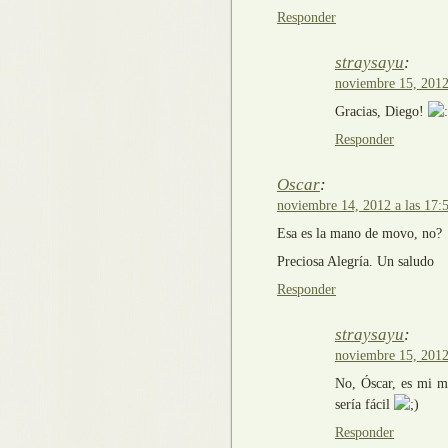
Responder
straysayu
:
noviembre 15, 2012
Gracias, Diego!
Responder
Oscar
:
noviembre 14, 2012 a las 17:
Esa es la mano de movo, no?
Preciosa Alegría. Un saludo
Responder
straysayu
:
noviembre 15, 2012
No, Óscar, es mi ma
sería fácil
Responder