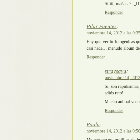
Siiiii, mañana? :_D
Responder
Pilar Fuentes
:
noviembre 14, 2012 a las 0:3
Hay que ver lo fotogénicas qu
casi nada… menudo album de c
Responder
straysayu
:
noviembre 14, 2012 
Sí, son rapidísimas,
adiós reto!
Mucho animal veo d
Responder
Paola
:
noviembre 14, 2012 a las 0:5
Me encanta esa ardillita, de 