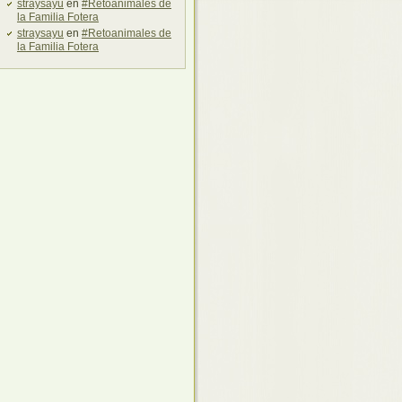
straysayu
en
#Retoanimales de
la Familia Fotera
straysayu
en
#Retoanimales de
la Familia Fotera