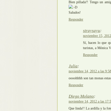
Bien pillada!! Tengo un ami
Saludos!
Responder
straysayu
:
noviembre 15, 2012
Sí, hacen lo que q
turistas, a Mónica 
Responder
Julia
:
noviembre 14, 2012 a las 9:5
oooohhhh son tan monas estas
Responder
Diego Molano
:
noviembre 14, 2012 a las 17:
Que linda!! La ardilla y la fo