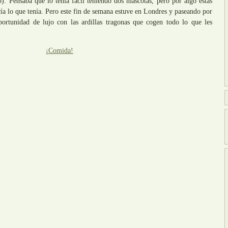
lo). Pensaba que lo tenía fácil teniendo dos mascotas, pero por algo estas
ía lo que tenía. Pero este fin de semana estuve en Londres y paseando por
rtunidad de lujo con las ardillas tragonas que cogen todo lo que les