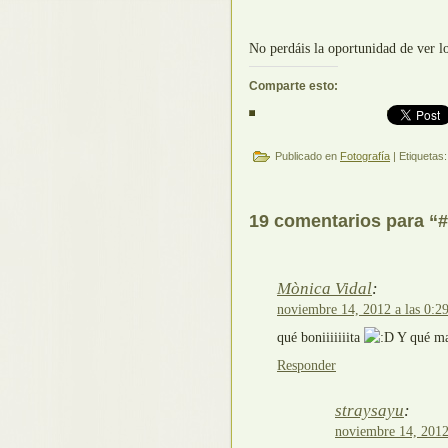
No perdáis la oportunidad de ver 
Comparte esto:
Publicado en
Fotografía
| Etiquetas
19 comentarios para “#
Mònica Vidal
:
noviembre 14, 2012 a las 0:2
qué boniiiiiiita
Y qué ma
Responder
straysayu
:
noviembre 14, 2012 