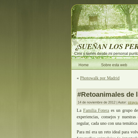
¿SUEÑAN LOS PE
Cine y series desde mi personal punto
Home
Sobre esta web
«
Photowalk por Madrid
#Retoanimales de l
14 de noviembre de 2012 | Autor:
strays
La
Familia Fotera
es un grupo de 
experiencias, consejos y nuestra
regular, cada uno con una temática 
Para mí era un reto ideal para volv