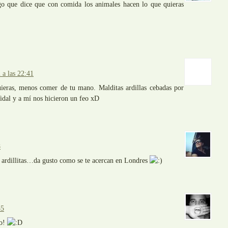
go que dice que con comida los animales hacen lo que quieras
 a las 22:41
uieras, menos comer de tu mano. Malditas ardillas cebadas por
Vidal y a mí nos hicieron un feo xD
8
 ardillitas…da gusto como se te acercan en Londres
55
to!