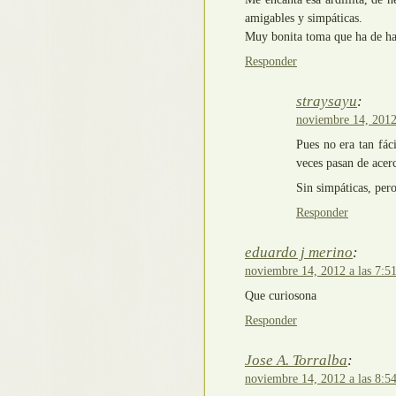
amigables y simpáticas.
Muy bonita toma que ha de hab
Responder
straysayu
:
noviembre 14, 2012 
Pues no era tan fá
veces pasan de acerc
Sin simpáticas, pe
Responder
eduardo j merino
:
noviembre 14, 2012 a las 7:5
Que curiosona
Responder
Jose A. Torralba
:
noviembre 14, 2012 a las 8:5