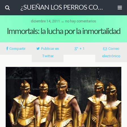
¿SUEÑAN LOS PERROS CON OVEJAS ELÉCTRICAS?
diciembre 14, 2011 ↔ no hay comentarios
Immortals: la lucha por la inmortalidad
Compartir
Publicar en
+ 1
Correo
Twitter
electrónico