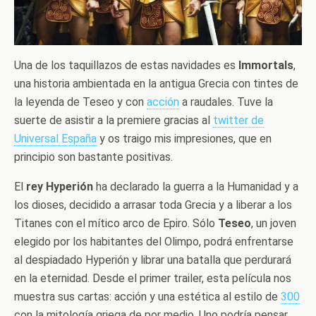
Una de los taquillazos de estas navidades es
Immortals
,
una historia ambientada en la antigua Grecia con tintes de
la leyenda de Teseo y con
acción
a raudales. Tuve la
suerte de asistir a la premiere gracias al
twitter de
Universal España
y os traigo mis impresiones, que en
principio son bastante positivas.
El
rey Hyperión
ha declarado la guerra a la Humanidad y a
los dioses, decidido a arrasar toda Grecia y a liberar a los
Titanes con el mítico arco de Epiro. Sólo
Teseo
, un joven
elegido por los habitantes del Olimpo, podrá enfrentarse
al despiadado Hyperión y librar una batalla que perdurará
en la eternidad. Desde el primer trailer, esta película nos
muestra sus cartas: acción y una estética al estilo de
300
con la mitología griega de por medio. Uno podría pensar