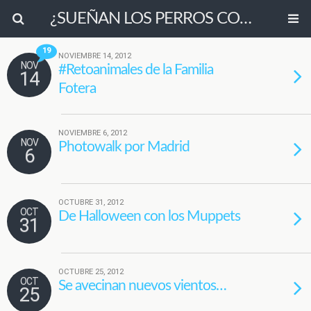
¿SUEÑAN LOS PERROS CON OVEJAS ELÉCTRICAS?
19
NOVIEMBRE 14, 2012
NOV
#Retoanimales de la Familia
14
Fotera
NOVIEMBRE 6, 2012
NOV
Photowalk por Madrid
6
OCTUBRE 31, 2012
OCT
De Halloween con los Muppets
31
OCTUBRE 25, 2012
OCT
Se avecinan nuevos vientos…
25