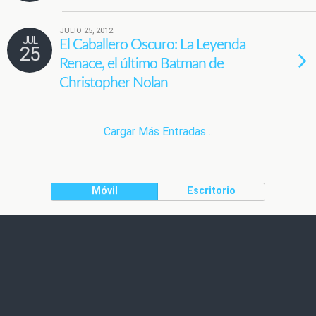
JULIO 25, 2012
JUL
El Caballero Oscuro: La Leyenda
25
Renace, el último Batman de
Christopher Nolan
Cargar Más Entradas…
Móvil
Escritorio